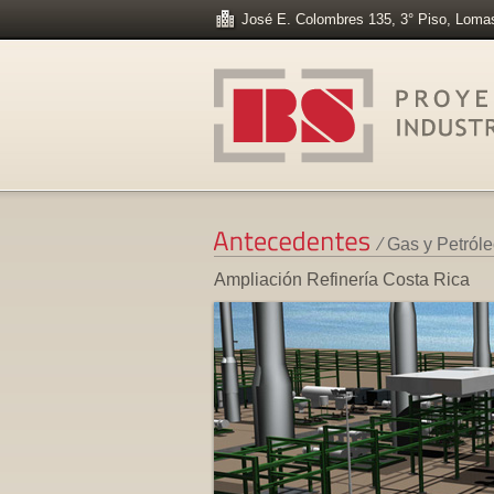
José E. Colombres 135, 3° Piso, Lom
⁄ Gas y Petról
Ampliación Refinería Costa Rica