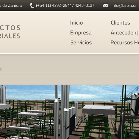
as de Zamora
(+54 11) 4292–2944 ⁄ 4243–3137
info@bspi.com
eo