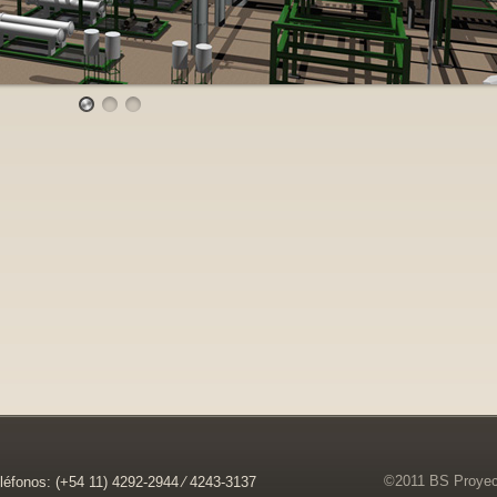
©2011 BS Proyect
léfonos: (+54 11) 4292-2944 ⁄ 4243-3137